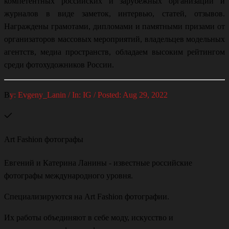
компетентных российских и зарубежных организаций и
журналов в виде заметок, интервью, статей, отзывов.
Награждены грамотами, дипломами и памятными призами от
организаторов массовых мероприятий, владельцев модельных
агентств, медиа пространств, обладаем высоким рейтингом
среди фотохудожников России.
B
y: Evgeny_Lanin / In: IG / Posted: Aug 29, 2022
Art Fashion фотографы
Евгений и Катерина Ланины - известные российские
фотографы международного уровня.
Специализируются на Art Fashion фотографии.
Их работы объединяют в себе моду, искусство и