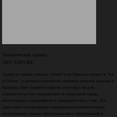
Тематические съемки
ART NATURE
Одним из самых сильных стилей четы Ланиных является "Art
of Nature", в котором сочетаются элементы женской красоты и
природы. Ими создаются образы, в которых модель
становится частью окружающей ее природной среды,
интегрируясь с ландшафтом и взаимодействуя с ним. Эти
серии работ неоднократно признавались компетентными
инстанциями самыми оригинальными и креативными в