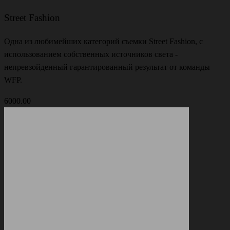
Street Fashion
Одна из любимейших категорий съемки Street Fashion, с
использованием собственных источников света -
непревзойденный гарантированный результат от команды
WFP.
6000.00