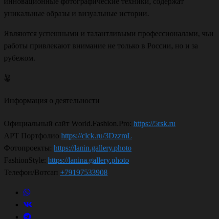
инновационные фотографические техники, содержат
уникальные образы и визуальные истории.
Являются успешными и талантливыми профессионалами, чьи
работы привлекают внимание не только в России, но и за
рубежом.
Информация о деятельности
Официальный сайт World.Fashion.Pro:
https://5rsk.ru
АРТ Портфолио
https://clck.ru/3DzzmL
Фотопроекты:
https://lanin.gallery.photo
FashionStyle:
https://lanina.gallery.photo
Телефон/Вотсап
+79197533908