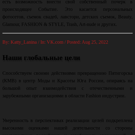
есть возможность внести свой собственный почерк в
происходящее Событие. Это касается персональных
фотосетов, съемок свадеб, лавстори, детских съемок, Beauty,
Glamour, FASHION & STYLE, Trash, Art-nude и других.
By: Katty_Lanina / In: VK.com / Posted: Aug 25, 2022
Наши глобальные цели
Способствуем своими действиями превращению Пятигорска
(КМВ) в центр Моды и Красоты Юга России, опираясь на
большой опыт взаимодействия с отечественными и
зарубежными организациями в области Fashion индустрии.
Уверенность в перспективах реализации целей подкреплена
высокими оценками нашей деятельности со стороны