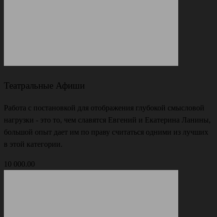
Театральные Афиши
Работа с постановкой для отображения глубокой смысловой
нагрузки - это то, чем славятся Евгений и Екатерина Ланины,
большой опыт дает им по праву считаться одними из лучших
в этой категории.
10 000.00