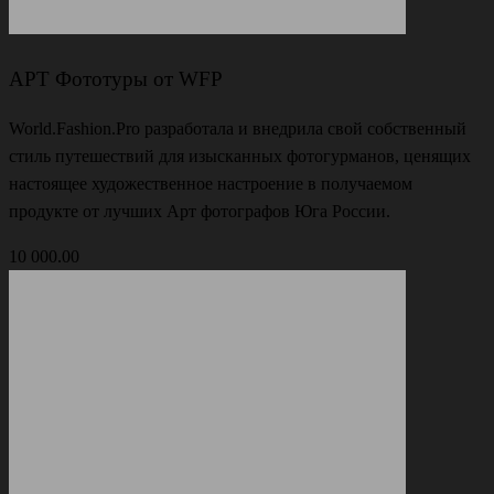
АРТ Фототуры от WFP
World.Fashion.Pro разработала и внедрила свой собственный
стиль путешествий для изысканных фотогурманов, ценящих
настоящее художественное настроение в получаемом
продукте от лучших Арт фотографов Юга России.
10 000.00