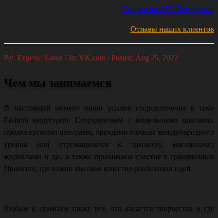
Ссылка на АРТ Портфолио
Отзывы наших клиентов
By: Evgeny_Lanin / In: VK.com / Posted: Aug 25, 2022
Чем мы занимаемся
В настоящий момент наши усилия сосредоточены в теме
Fashion индустрии. Сотрудничаем с модельными школами,
продюсерскими центрами, брендами одежды международного
уровня или стремящимися к таковому, магазинами,
журналами и др., а также принимаем участие в грандиозных
Проектах, где важно высокое качество реализации идей.
Любим и снимаем также все, что касается творчества и где