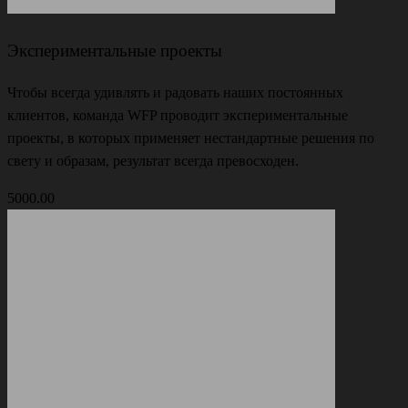
Экспериментальные проекты
Чтобы всегда удивлять и радовать наших постоянных
клиентов, команда WFP проводит экспериментальные
проекты, в которых применяет нестандартные решения по
свету и образам, результат всегда превосходен.
5000.00