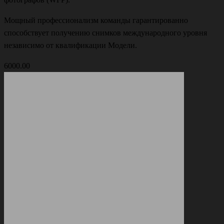
Мощный профессионализм команды гарантированно
способствует получению снимков международного уровня
независимо от квалификации Модели.
6000.00