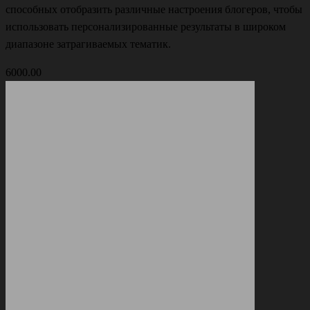
способных отобразить различные настроения блогеров, чтобы
использовать персонализированные результаты в широком
диапазоне затрагиваемых тематик.
6000.00