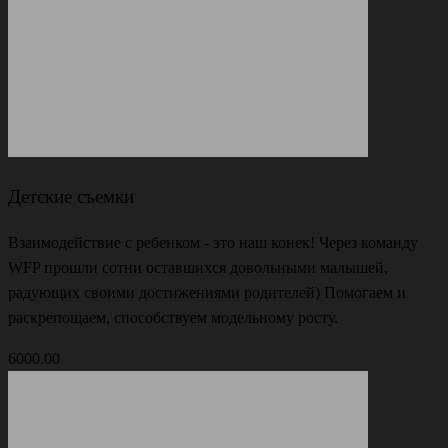
Детские съемки
Взаимодействие с ребенком - это наш конек! Через команду
WFP прошли сотни оставшихся довольными малышей,
радующих своими достижениями родителей) Помогаем и
раскрепощаем, способствуем модельному росту.
6000.00