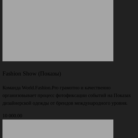
Fashion Show (Показы)
Команда World.Fashion.Pro грамотно и качественно
организовывает процесс фотофиксации событий на Показах
дизайнерской одежды от брендов международного уровня.
10 000.00